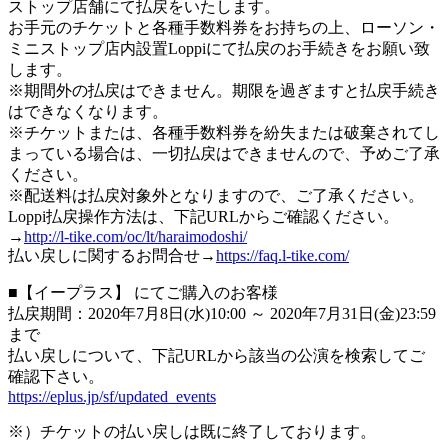
ストップ店舗にて払戻をいたします。
お手元のチケットと各種手数料券をお持ちの上、ローソン・
ミニストップ店内設置Loppiにて払戻のお手続きをお願い致
します。
※期間外の払戻はできません。期限を過ぎますと払戻手続き
はできなくなります。
※チケットまたは、各種手数料券を紛失または破棄されてし
まっている場合は、一切払戻はできませんので、予めご了承
ください。
※配送料は払戻対象外となりますので、ご了承ください。
Loppi払戻操作方法は、下記URLからご確認ください。
→
http://l-tike.com/oc/lt/haraimodoshi/
払い戻しに関するお問合せ→
https://faq.l-tike.com/
■【イープラス】 にてご購入のお客様
払戻期間：2020年7月8日(水)10:00 ～ 2020年7月31日(金)23:59
まで
払い戻しについて、下記URLから該当の公演を検索してご
確認下さい。
https://eplus.jp/sf/updated_events
※）チケットの払い戻しは既に終了しております。